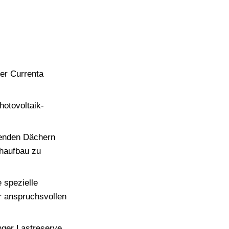
en: SOL
er Currenta
hotovoltaik-
henden Dächern
haufbau zu
 spezielle
er anspruchsvollen
inger Lastreserve.