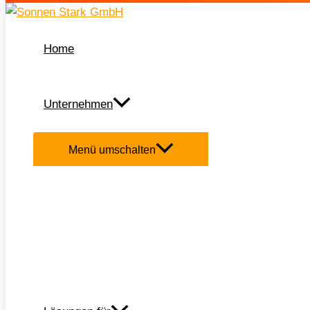
Zum Inhalt springen
Home
Unternehmen
Menü umschalten
Start
/
Produkte
/ Brandschutzgewebe für Solaranlagen: SOL WHIT