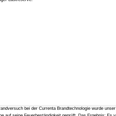
age mit unserem innovativen
sige Barriere zwischen Ihrer PV-Anlage und dem Flachdach.
andversuch bei der Currenta Brandtechnologie wurde unser
 auf seine Feuerbeständigkeit geprüft. Das Ergebnis: Es ve